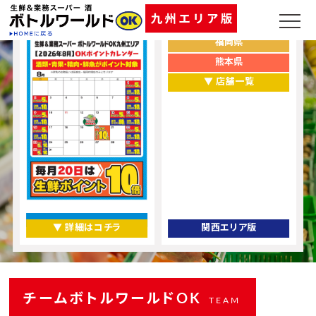
ポイントカレンダー
お店をエリアから探す
福岡県
熊本県
▼ 店舗一覧
▼ 詳細はコチラ
関西エリア版
チームボトルワールドOK
TEAM