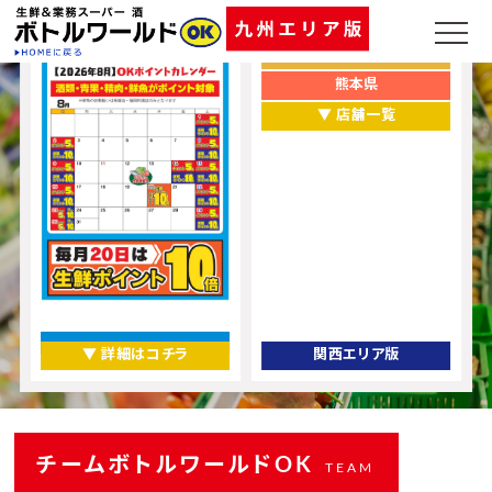
ポイントカレンダー
お店をエリアから探す
福岡県
熊本県
▼ 店舗一覧
▼ 詳細はコチラ
関西エリア版
チームボトルワールドOK
TEAM