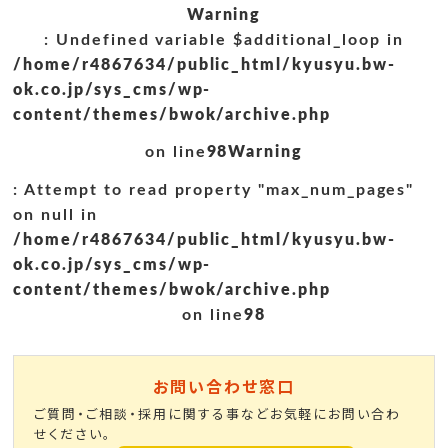
Warning
: Undefined variable $additional_loop in
/home/r4867634/public_html/kyusyu.bw-
ok.co.jp/sys_cms/wp-
content/themes/bwok/archive.php
on line
98
Warning
: Attempt to read property "max_num_pages"
on null in
/home/r4867634/public_html/kyusyu.bw-
ok.co.jp/sys_cms/wp-
content/themes/bwok/archive.php
on line
98
お問い合わせ窓口
ご質問・ご相談・採用に関する事などお気軽にお問い合わ
せください。