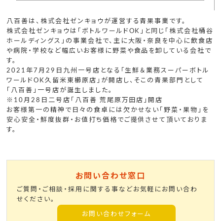
八百善は、株式会社ゼンキョウが運営する青果事業です。
株式会社ゼンキョウは「ボトルワールドOK」と同じ「株式会社桶谷
ホールディングス」の事業会社で、主に大阪・奈良を中心に飲食店
や病院・学校など幅広いお客様に野菜や食品を卸している会社で
す。
2021年7月29日九州一号店となる「生鮮＆業務スーパーボトル
ワールドOK久留米東櫛原店」が開店し、そこの青果部門として
「八百善」一号店が誕生しました。
※10月28日二号店「八百善 荒尾原万田店」開店
お客様第一の精神で日々の食卓には欠かせない「野菜・果物」を
安心安全・鮮度抜群・お値打ち価格でご提供させて頂いておりま
す。
お問い合わせ窓口
ご質問・ご相談・採用に関する事などお気軽にお問い合わ
せください。
お問い合わせフォーム