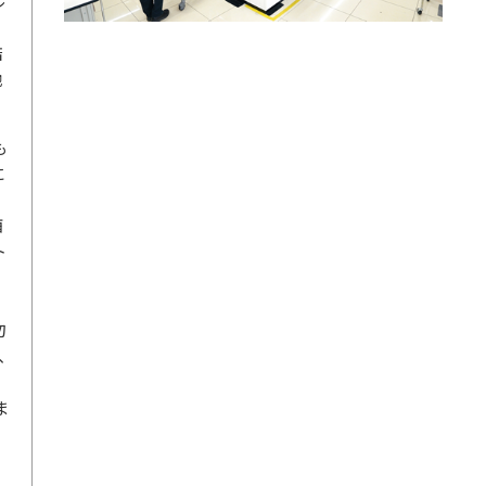
ル
店
馳
も
に
酒
ト
勿
、
ま