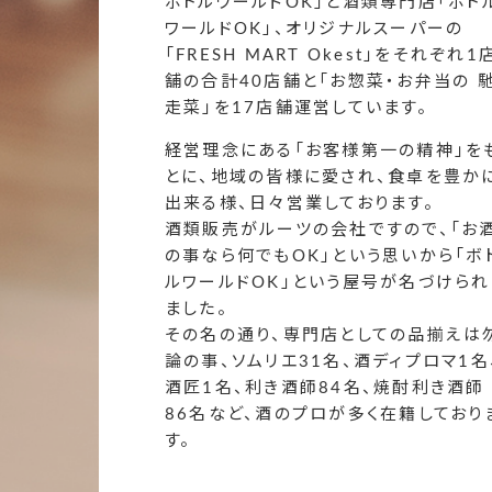
ボトルワールドOK」と酒類専門店「ボト
ワールドOK」、オリジナルスーパーの
「FRESH MART Okest」をそれぞれ1
舗の合計40店舗と「お惣菜・お弁当の 
走菜」を17店舗運営しています。
経営理念にある「お客様第一の精神」を
とに、地域の皆様に愛され、食卓を豊か
出来る様、日々営業しております。
酒類販売がルーツの会社ですので、「お
の事なら何でもOK」という思いから「ボ
ルワールドOK」という屋号が名づけられ
ました。
その名の通り、専門店としての品揃えは
論の事、ソムリエ31名、酒ディプロマ1名
酒匠1名、利き酒師84名、焼酎利き酒師
86名など、酒のプロが多く在籍しており
す。