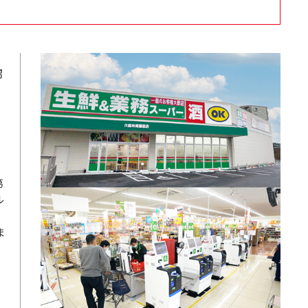
昭
売
第
ル
ま
ー