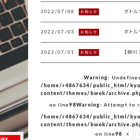
2022/07/08
ボトル
お知らせ
2022/07/03
ボトル
お知らせ
2022/07/01
【柳川
お知らせ
Warning
: Undefined
/home/r4867634/public_html/kyu
content/themes/bwok/archive.ph
on line
98
Warning
: Attempt to 
/home/r4867634/public_html/kyu
content/themes/bwok/archive.ph
on line
98
ら探す