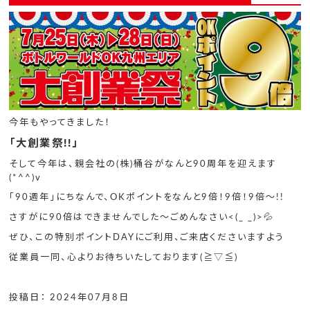
今年もやってきました！
「大創業祭!!」
そして今年は、親会社の(株)桶谷がなんと90周年を迎えます
(*^^)v
「90週年」にちなんで、OKポイントをなんと9倍！9倍！9倍～!!
さすがに90倍はできませんでした～ごめんなさい<(_ _)>💦
ぜひ、この特別ポイントDAYにご利用、ご来店くださいますよう
従業員一同、心よりお待ちいたしております(≧▽≦)
投稿日： 2024年07月8日