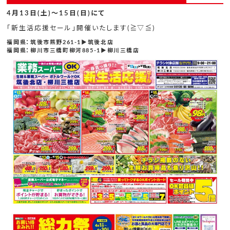
4月13日(土)～15日(日)にて
「新生活応援セール」開催いたします(≧▽≦)
福岡県：筑後市熊野261-1▶筑後北店
福岡県：柳川市三橋町柳河885-1▶柳川三橋店