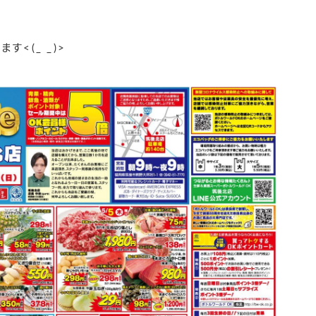
<(_ _)>