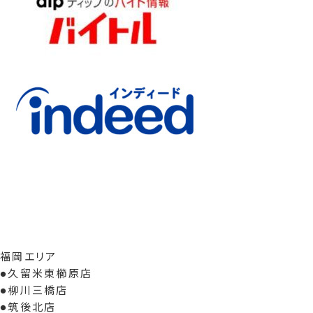
福岡エリア
●久留米東櫛原店
●柳川三橋店
●筑後北店