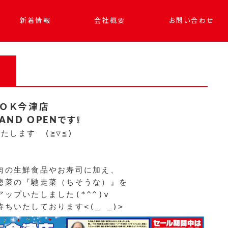
新着情報
会社概要
お問い合わせ
ＯＫ今津店
AND OPENです❕
たします　(≧▽≦)

の生鮮食品やお寿司に加え、

惣菜の『馳走菜（ちそうな）』を

プいたしました(*^^)v
