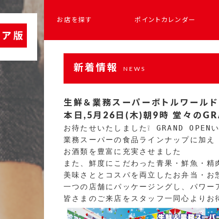
お店を探す
ポイントカレンダー
新着情報
NEWS
生鮮＆業務スーパーボトルワールド
本日,5月26日(木)朝9時 堂々のGR
お待たせいたしました❕ GRAND OPENい
業務スーパーの食品ラインナップに加え

お酒類を豊富に充実させました

また、鮮度にこだわった青果・鮮魚・精肉
美味さととコスパを両立したお弁当・お
一つの店舗にパッケージングし、パワーアッ