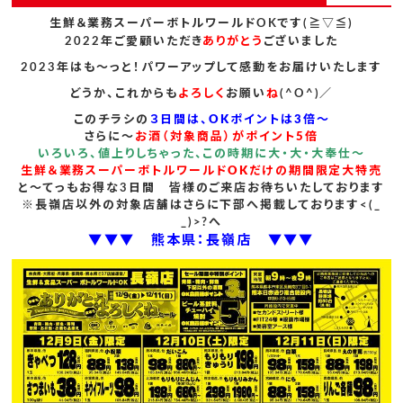
生鮮＆業務スーパーボトルワールドOKです(≧▽≦)
2022年ご愛顧いただき
ありがとう
ございました
2023年はも～っと！パワーアップして感動をお届けいたします
どうか、これからも
よろしく
お願い
ね
(^O^)／
このチラシの
３日間は、OKポイントは3倍～
さらに～
お酒（対象商品）がポイント5倍
いろいろ、値上りしちゃった、この時期に大・大・大奉仕～
生鮮＆業務スーパーボトルワールドOKだけの期間限定大特売
と～てっもお得な3日間 皆様のご来店お待ちいたしております
※長嶺店以外の対象店舗はさらに下部へ掲載しております<(_
_)>?へ
▼▼▼ 熊本県：長嶺店 ▼▼▼