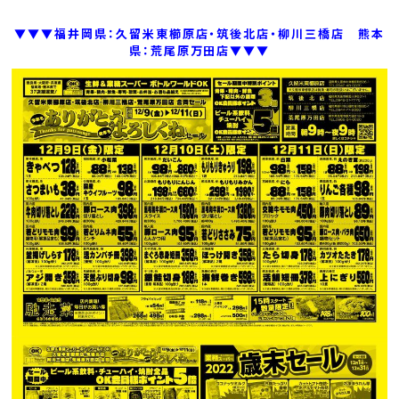
▼▼▼福井岡県：久留米東櫛原店・筑後北店・柳川三橋店 熊本
県：荒尾原万田店▼▼▼