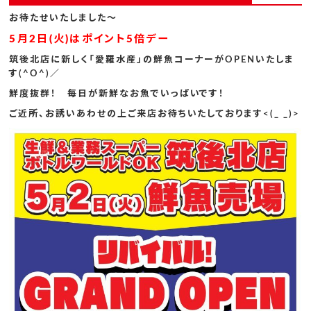
お待たせいたしました～
5月2日(火)はポイント5倍デー
筑後北店に新しく「愛羅水産」の鮮魚コーナーがOPENいたしま
す(^O^)／
鮮度抜群！ 毎日が新鮮なお魚でいっぱいです！
ご近所、お誘いあわせの上ご来店お待ちいたしております<(_ _)>