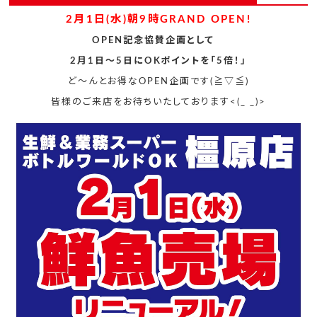
2月1日(水)朝9時GRAND OPEN!
OPEN記念協賛企画として
2月1日～5日にOKポイントを「5倍！」
ど～んとお得なOPEN企画です(≧▽≦)
皆様のご来店をお待ちいたしております<(_ _)>