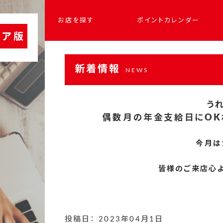
お店を探す
ポイントカレンダー
新着情報
NEWS
う
偶数月の年金支給日にOK
今月は1
皆様のご来店心より
投稿日： 2023年04月1日