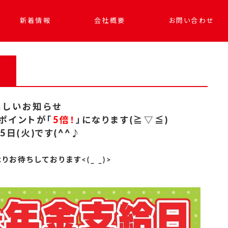
新着情報
会社概要
お問い合わせ
れしいお知らせ
ポイントが「
5倍！
」になります(≧▽≦)
5日(火)です(^^♪
お待ちしております<(_ _)>