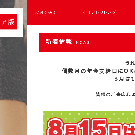
お店を探す
ポイントカレンダー
新着情報
NEWS
う
偶数月の年金支給日にOK
８月は1
皆様のご来店心より