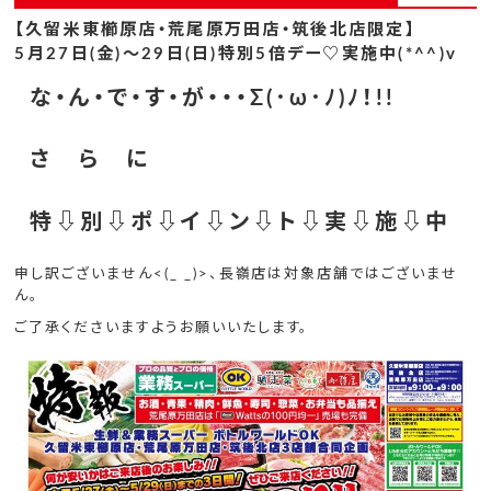
【久留米東櫛原店・荒尾原万田店・筑後北店限定】
5月27日(金)～29日(日)特別5倍デー♡実施中(*^^)v
な・ん・で・す・が・・・Σ(･ω･ﾉ)ﾉ！!!
さ ら に
特⇩別⇩ポ⇩イ⇩ン⇩ト⇩実⇩施⇩中
申し訳ございません<(_ _)>、長嶺店は対象店舗ではございませ
ん。
ご了承くださいますようお願いいたします。